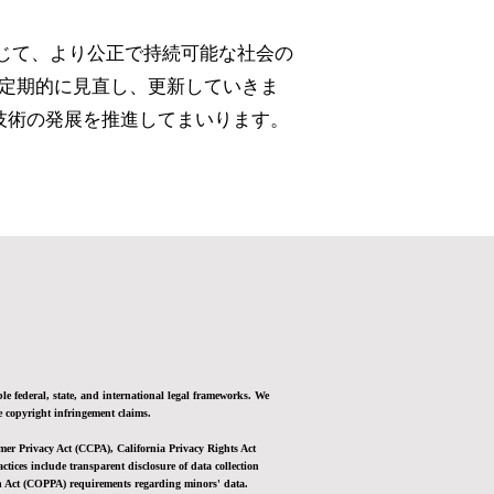
利用を通じて、より公正で持続可能な社会の
定期的に見直し、更新していきま
術の発展を推進してまいります。​
le federal, state, and international legal frameworks. We
 copyright infringement claims.
er Privacy Act (CCPA), California Privacy Rights Act
ices include transparent disclosure of data collection
on Act (COPPA) requirements regarding minors' data.