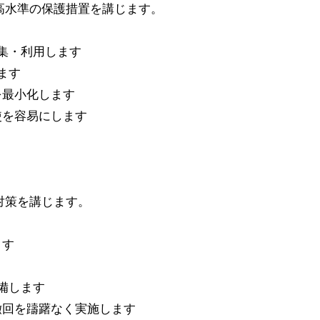
高水準の保護措置を講じます。
集・利用します
ます
を最小化します
使を容易にします
対策を講じます。
ます
備します
撤回を躊躇なく実施します