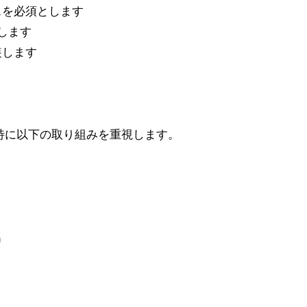
スを必須とします
します
装します
特に以下の取り組みを重視します。
出