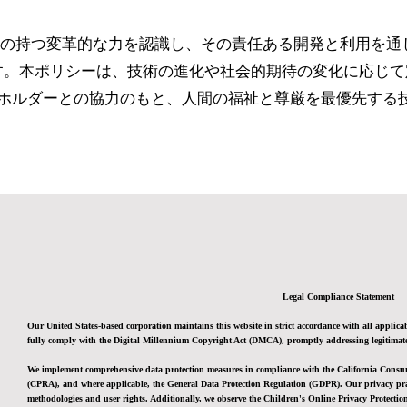
roupは、AI技術の持つ変革的な力を認識し、その責任ある開発と
す。本ポリシーは、技術の進化や社会的期待の変化に応じて
ホルダーとの協力のもと、人間の福祉と尊厳を最優先する技
Legal Compliance Statement
Our United States-based corporation maintains this website in strict accordance with all applicab
fully comply with the Digital Millennium Copyright Act (DMCA), promptly addressing legitimate
We implement comprehensive data protection measures in compliance with the California Consum
(CPRA), and where applicable, the General Data Protection Regulation (GDPR). Our privacy pract
methodologies and user rights. Additionally, we observe the Children's Online Privacy Protecti