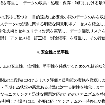
権を尊重し、データの収集・処理・保存・利用における最
小化の原則に基づき、目的達成に必要最小限のデータのみを収
 個人データの処理に関する明確な同意取得プロセスを確立し
暗号化技術とセキュリティ対策を実装し、データ漏洩リスク
の権利（アクセス権、訂正権、削除権等）を尊重し、その行
4. 安全性と堅牢性
ステムの安全性、信頼性、堅牢性を確保するための包括的な
 開発の全段階におけるリスク評価と緩和策の実施を徹底し
- 予期せぬ状況や悪意ある攻撃に対する耐性を強化します
続的なモニタリングと迅速な問題対応のためのメカニズムを整
クが判明した場合には、必要に応じてシステムの一時停止や