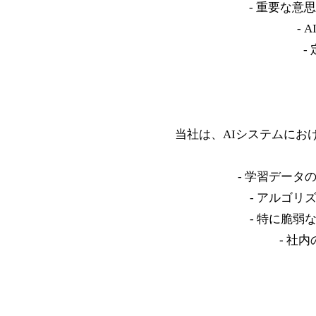
- 重要な
-
-
当社は、AIシステムにお
- 学習デー
- アルゴ
- 特に脆
- 社