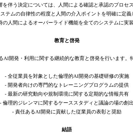
影響を伴う決定については、人間による確認と承認のプロセ
AIシステムの自律性の程度と人間の介入ポイントを明確に定義
急時の人間によるオーバーライド機能を全てのシステムに実
教育と啓発
るAI開発・利用に関する継続的な教育と啓発を行います。
- 全従業員を対象とした倫理的AI開発の基礎研修の実施
- 開発者向けの専門的なトレーニングプログラムの提供
- 最新の研究動向や規制環境に関する定期的な情報共有
- 倫理的ジレンマに関するケーススタディと議論の場の創
- 責任あるAI開発に貢献した従業員の表彰と奨励
結語