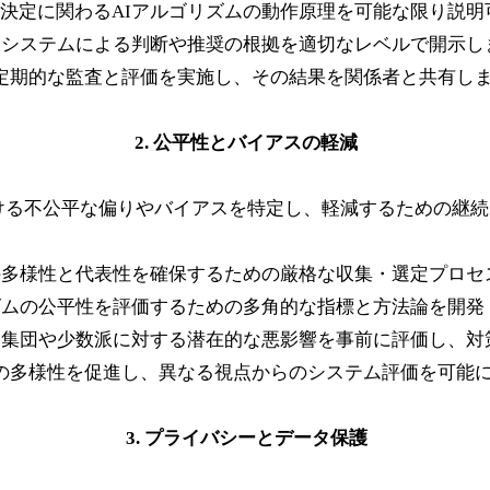
意思決定に関わるAIアルゴリズムの動作原理を可能な限り説
 AIシステムによる判断や推奨の根拠を適切なレベルで開示し
 定期的な監査と評価を実施し、その結果を関係者と共有し
2. 公平性とバイアスの軽減
ける不公平な偏りやバイアスを特定し、軽減するための継
タの多様性と代表性を確保するための厳格な収集・選定プロセ
リズムの公平性を評価するための多角的な指標と方法論を開発
弱な集団や少数派に対する潜在的な悪影響を事前に評価し、対
内の多様性を促進し、異なる視点からのシステム評価を可能
3. プライバシーとデータ保護