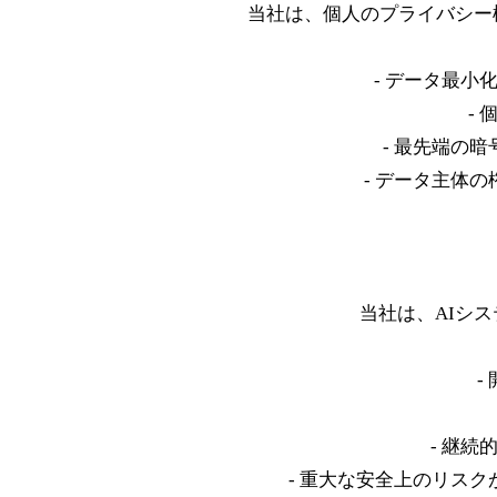
当社は、個人のプライバシー
- データ最
-
- 最先端の
- データ主体
当社は、AIシ
-
- 継
- 重大な安全上のリス