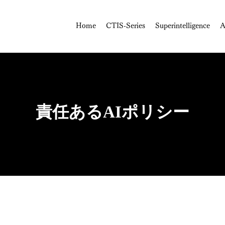
Home
CTIS-Series
Superintelligence
A
責任あるAIポリシー